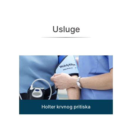
Usluge
Holter krvnog pritiska
Ponekad jedno mjerenje krvnog
pritiska ne može dati realnu sliku o