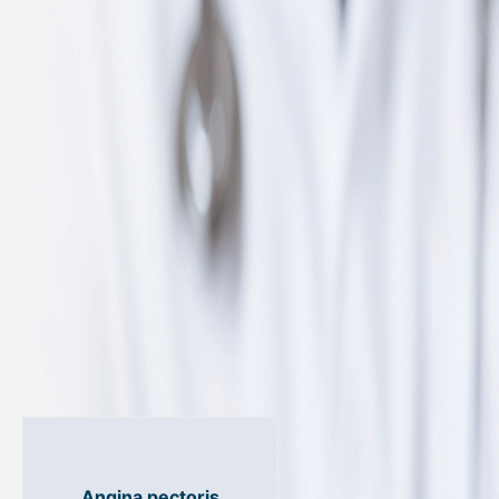
Koronarografija
Angina pectoris
selektivna koro