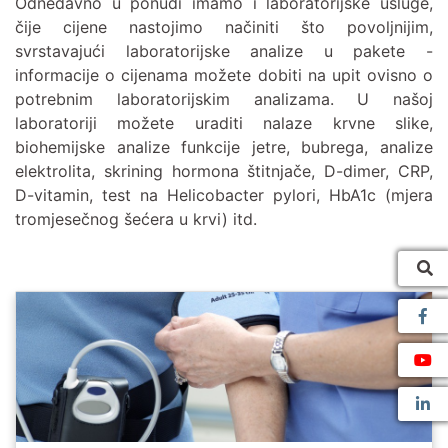
Odnedavno u ponudi imamo i laboratorijske usluge,
čije cijene nastojimo načiniti što povoljnijim,
svrstavajući laboratorijske analize u pakete -
informacije o cijenama možete dobiti na upit ovisno o
potrebnim laboratorijskim analizama. U našoj
laboratoriji možete uraditi nalaze krvne slike,
biohemijske analize funkcije jetre, bubrega, analize
elektrolita, skrining hormona štitnjače, D-dimer, CRP,
D-vitamin, test na Helicobacter pylori, HbA1c (mjera
tromjesečnog šećera u krvi) itd.